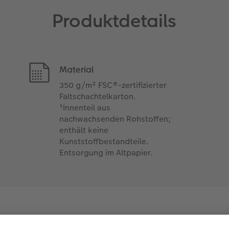
Produktdetails
Material
350 g/m² FSC®-zertifizierter
Faltschachtelkarton.
¹Innenteil aus
nachwachsenden Rohstoffen;
enthält keine
Kunststoffbestandteile.
Entsorgung im Altpapier.
 Nachhaltigkeit von unsere