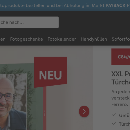
otoprodukte bestellen und bei Abholung im Markt
PAYBACK
P
ten
Fotogeschenke
Fotokalender
Handyhüllen
Sofortf
XXL P
Türch
An jedem
versteck
Ferrero.
Gefül
Türc