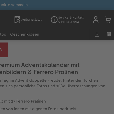
unkte sammeln
Service & Kontakt
Auftragsstatus
0441 18131902
otos
Geschenkideen
remium Adventskalender mit
enbildern & Ferrero Pralinen
 Tag im Advent doppelte Freude: Hinter den Türchen
en sich persönliche Fotos und süße Überraschungen von
lt mit 27 Ferrero Pralinen
hen von innen mit eigenen Fotos bedruckt