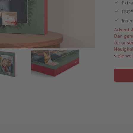
Extr
FSC® 
Inne
Adventsk
Den gena
für unse
Neuigkei
viele we