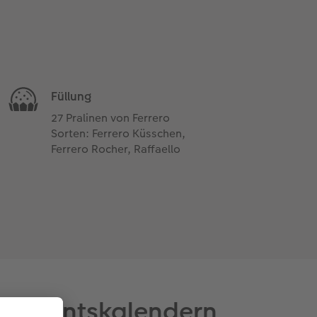
Füllung
27 Pralinen von Ferrero
Sorten: Ferrero Küsschen,
Ferrero Rocher, Raffaello
n Adventskalendern