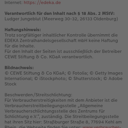
Jahrbuch gestalten
Nature Prints
Photo Streetmap Poster
Dankeskarten Kommunion
Textilien
Papierqualitäten
Max Case
nachhaltiger Schenken
Internet:
https://edeka.de
Verantwortlich für den Inhalt nach § 18 Abs. 2 MStV:
en
CEWE FOTOBUCH Kids
Bilderboxen
Acrylglas
Dankeskarten
Schule & Büro
Wandkalender mit Design
Smartflip
Danke sagen
Ludger Jungeblut (Meerweg 30-32, 26133 Oldenburg)
Haftungshinweis:
Panoramaseite
Premium Poster
Alu-Dibond
Urlaubsgrüße
Foto-Geschenkbox
NEU: Wandkalender Fineline
PopGrip
Liebe schenken
 & App
Trotz sorgfältiger inhaltlicher Kontrolle übernimmt die
EDEKA Zentralhandelsgesellschaft mbH keine Haftung
Schuber
Fotosticker
Foto auf Holz
Weitere Anlässe
Art Prints
Kalender-Kundenbeispiele
Cardholder
Geburtstagsgeschenke
für die Inhalte.
Für den Inhalt der Seiten ist ausschließlich der Betreiber
CEWE Stiftung & Co. KGaA verantwortlich.
Designvorlagen
Fotosets
Hartschaum
Papierqualitäten
Handyhüllen
Neuheiten
CEWE myPhotos
Inspiration
Bildnachweis:
Foto-Kochbuch
Sofortfotos
Gallery Print
Klappkarten
Faber-Castell
Extras
Neuheiten
Kundenbeispiele
© CEWE Stiftung & Co KGaA; © Fotolia; © Getty Images
International; © iStockphoto; © Shutterstock; © Adobe
Stock
Kundenbeispiele
Fotos digitalisieren
hexxas
Fotokarten
Haustierwelt
CEWE myPhotos
Foto- & Bastelkalender
Beschwerden/Streitschlichtung:
Webinare
CEWE myPhotos
Willkommensschild
Postkarten
Geschenkideen
Für Verbraucherstreitigkeiten mit dem Anbieter ist die
Verbraucherstreitbeilegungsstelle „Allgemeine
Verbraucherschlichtungsstelle des Zentrums für
CEWE myPhotos
Neuheiten
Wandgestaltung
Karte mit Einsteckfoto
Kundenbeispiele
Schlichtung e.V.“, zuständig. Die Streitbeilegungsstelle
hat ihren Sitz hier: Straßburger Straße 8, 77694 Kehl am
Gestaltungsideen
Extras
Mehrteiler
Einzelkarten
CEWE Geschenkgutschein
Rhein, die Webseite finden Sie unter:
www.verbraucher-