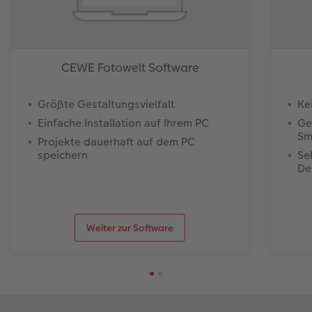
CEWE Fotowelt Software
Größte Gestaltungsvielfalt
Ke
Einfache Installation auf Ihrem PC
Ge
Sm
Projekte dauerhaft auf dem PC
speichern
Se
De
Weiter zur Software