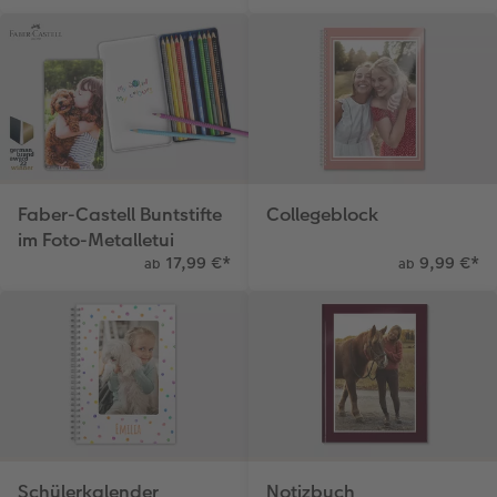
Gestaltungsideen
Extras
Mehrteiler
Einzelkarten
CEWE Geschenkgutschein
Anleitungen & Hilfe
im Wunschformat
Digitale Grußkarte
CEWE myPhotos
Inspiration
Neuheiten
CEWE myPhotos
Neuheiten
Neuheiten
Extras
Neuheiten
Faber-Castell Buntstifte
Collegeblock
im Foto-Metalletui
17,99 €
*
9,99 €
*
ab
ab
Schülerkalender
Notizbuch