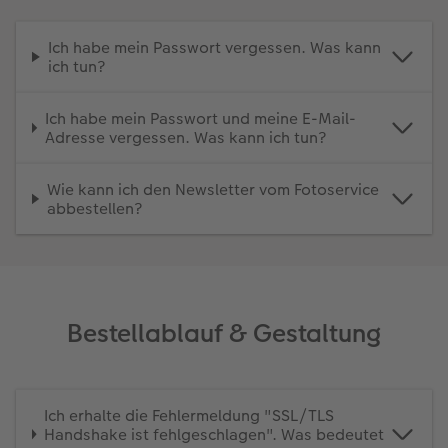
Gestaltungsideen
Extras
Mehrteiler
Einzelkarten
CEWE Geschenkgutschein
Ich habe mein Passwort vergessen. Was kann
ich tun?
Anleitungen & Hilfe
im Wunschformat
Digitale Grußkarte
CEWE myPhotos
Ich habe mein Passwort und meine E-Mail-
Adresse vergessen. Was kann ich tun?
Inspiration
Neuheiten
CEWE myPhotos
Neuheiten
Neuheiten
Extras
Neuheiten
Wie kann ich den Newsletter vom Fotoservice
abbestellen?
Bestellablauf & Gestaltung
Ich erhalte die Fehlermeldung "SSL/TLS
Handshake ist fehlgeschlagen". Was bedeutet