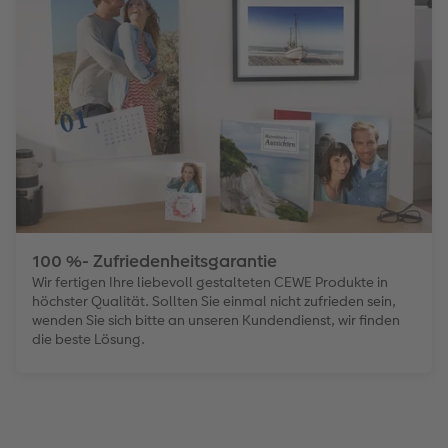
Gestaltungsideen
Extras
Mehrteiler
Einzelkarten
CEWE Geschenkgutschein
Anleitungen & Hilfe
im Wunschformat
Digitale Grußkarte
CEWE myPhotos
Inspiration
Neuheiten
CEWE myPhotos
Neuheiten
Neuheiten
Extras
Neuheiten
100 %- Zufriedenheitsgarantie
Wir fertigen Ihre liebevoll gestalteten CEWE Produkte in
höchster Qualität. Sollten Sie einmal nicht zufrieden sein,
wenden Sie sich bitte an unseren Kundendienst, wir finden
die beste Lösung.