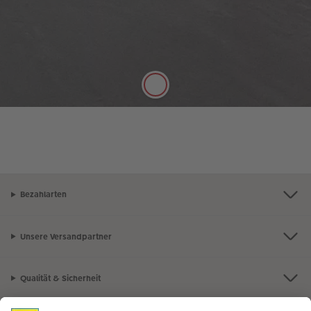
Digitaldruck Matt
Satte Farben, seidenmatter Look
Die hochwertige Papierqualität Digitaldruck Matt
mit einer Stärke von 100 g/m² und seidenmatter
Oberfläche lässt sich gut mit Stiften beschreiben.
Bezahlarten
Unsere Versandpartner
Qualität & Sicherheit