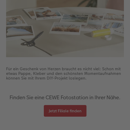
Anleitungen & Hilfe
im Wunschformat
Digitale Grußkarte
Neuheiten
Inspiration
Neuheiten
CEWE myPhotos
Neuheiten
Extras
Neuheiten
Für ein Geschenk von Herzen braucht es nicht viel: Schon mit
etwas Pappe, Kleber und den schönsten Momentaufnahmen
können Sie mit Ihrem DIY-Projekt loslegen.
Finden Sie eine CEWE Fotostation in Ihrer Nähe.
Jetzt Filiale finden