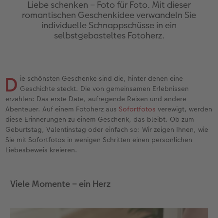
Jahrbuch gestalten
Nature Prints
Photo Streetmap Poster
Dankeskarten Kommunion
Schule & Büro
Papierqualitäten
Max Case
nachhaltiger Schenken
Liebe schenken – Foto für Foto. Mit dieser
romantischen Geschenkidee verwandeln Sie
individuelle Schnappschüsse in ein
en
CEWE FOTOBUCH Kids
Bilderboxen
Acrylglas
Dankeskarten
Foto-Geschenkbox
Wandkalender mit Design
Smartflip
Danke sagen
selbstgebasteltes Fotoherz.
Panoramaseite
Premium Poster
Alu-Dibond
Urlaubsgrüße
Art Prints
NEU: Wandkalender Fineline
PopGrip
Liebe schenken
 & App
Schuber
Fotosticker
Foto auf Holz
Weitere Anlässe
Handyhüllen
Kalender-Kundenbeispiele
Cardholder
Geburtstagsgeschenke
D
ie schönsten Geschenke sind die, hinter denen eine
Geschichte steckt. Die von gemeinsamen Erlebnissen
Designvorlagen
Fotosets
Hartschaum
Papierqualitäten
Faber-Castell
Neuheiten
CEWE myPhotos
Inspiration
erzählen: Das erste Date, aufregende Reisen und andere
Abenteuer. Auf einem Fotoherz aus
Sofortfotos
verewigt, werden
diese Erinnerungen zu einem Geschenk, das bleibt. Ob zum
Foto-Kochbuch
Sofortfotos
Gallery Print
Klappkarten
Haustierwelt
Extras
Neuheiten
Kundenbeispiele
Geburtstag, Valentinstag oder einfach so: Wir zeigen Ihnen, wie
Sie mit Sofortfotos in wenigen Schritten einen persönlichen
Kundenbeispiele
Fotos digitalisieren
hexxas
Fotokarten
Geschenkideen
CEWE myPhotos
Foto- & Bastelkalender
Liebesbeweis kreieren.
Webinare
CEWE myPhotos
Willkommensschild
Postkarten
Kundenbeispiele
Viele Momente – ein Herz
CEWE myPhotos
Neuheiten
Wandgestaltung
Karte mit Einsteckfoto
CEWE Geschenkgutschein
Gestaltungsideen
Extras
Mehrteiler
Einzelkarten
CEWE myPhotos