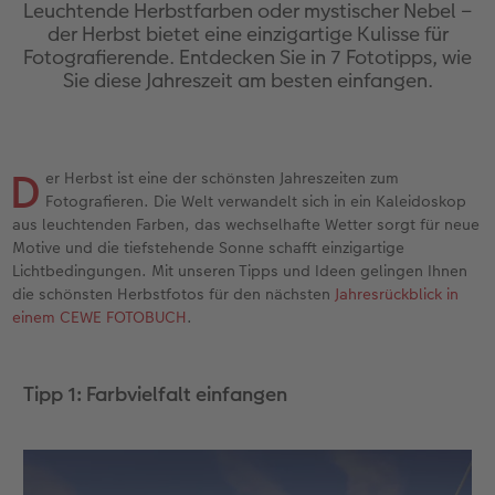
Jahrbuch gestalten
Nature Prints
Photo Streetmap Poster
Dankeskarten Kommunion
Textilien
Papierqualitäten
Max Case
nachhaltiger Schenken
Leuchtende Herbstfarben oder mystischer Nebel –
der Herbst bietet eine einzigartige Kulisse für
Fotografierende. Entdecken Sie in 7 Fototipps, wie
en
CEWE FOTOBUCH Kids
Bilderboxen
Acrylglas
Dankeskarten
Schule & Büro
Wandkalender mit Design
Smartflip
Danke sagen
Sie diese Jahreszeit am besten einfangen.
Panoramaseite
Premium Poster
Alu-Dibond
Urlaubsgrüße
Foto-Geschenkbox
NEU: Wandkalender Fineline
PopGrip
Liebe schenken
 & App
Schuber
Fotosticker
Foto auf Holz
Weitere Anlässe
Art Prints
Kalender-Kundenbeispiele
Cardholder
Geburtstagsgeschenke
D
er Herbst ist eine der schönsten Jahreszeiten zum
Fotografieren. Die Welt verwandelt sich in ein Kaleidoskop
Designvorlagen
Fotosets
Hartschaum
Papierqualitäten
Handyhüllen
Neuheiten
CEWE myPhotos
Inspiration
aus leuchtenden Farben, das wechselhafte Wetter sorgt für neue
Motive und die tiefstehende Sonne schafft einzigartige
Lichtbedingungen. Mit unseren Tipps und Ideen gelingen Ihnen
Foto-Kochbuch
Sofortfotos
Gallery Print
Klappkarten
Faber-Castell
Extras
Neuheiten
Kundenbeispiele
die schönsten Herbstfotos für den nächsten
Jahresrückblick in
einem CEWE FOTOBUCH
.
Kundenbeispiele
Fotos digitalisieren
hexxas
Fotokarten
Haustierwelt
CEWE myPhotos
Foto- & Bastelkalender
Webinare
CEWE myPhotos
Willkommensschild
Postkarten
Geschenkideen
Tipp 1: Farbvielfalt einfangen
CEWE myPhotos
Neuheiten
Wandgestaltung
Karte mit Einsteckfoto
Kundenbeispiele
Gestaltungsideen
Extras
Mehrteiler
Einzelkarten
CEWE Geschenkgutschein