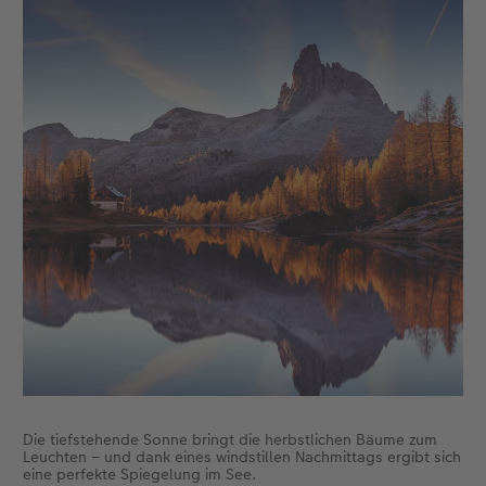
Anleitungen & Hilfe
im Wunschformat
Digitale Grußkarte
CEWE myPhotos
Inspiration
Neuheiten
CEWE myPhotos
Neuheiten
Neuheiten
Extras
Neuheiten
Die tiefstehende Sonne bringt die herbstlichen Bäume zum
Leuchten – und dank eines windstillen Nachmittags ergibt sich
eine perfekte Spiegelung im See.