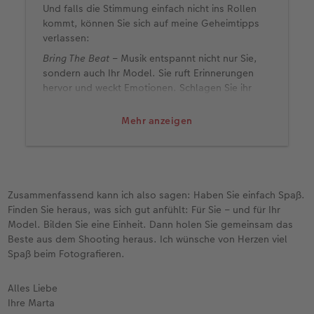
Und falls die Stimmung einfach nicht ins Rollen
kommt, können Sie sich auf meine Geheimtipps
verlassen:
Bring The Beat
– Musik entspannt nicht nur Sie,
sondern auch Ihr Model. Sie ruft Erinnerungen
hervor und weckt Emotionen. Schlagen Sie ihr
vor, etwas zu tanzen, so entstehen natürliche und
authentische Posen.
Mehr anzeigen
Augen zu und durch
– Um einen noch engeren
Kontakt zum Model zu bekommen, fotografieren
Sie nicht durch die Linse, sondern „blind“. Legen
Sie die Kamera dafür auf Ihren Schoß und
Zusammenfassend kann ich also sagen: Haben Sie einfach Spaß.
fokussieren Sie nur kurz für die erste Aufnahme.
Finden Sie heraus, was sich gut anfühlt: Für Sie – und für Ihr
Danach stellen sie auf manuellen Fokus um.
Model. Bilden Sie eine Einheit. Dann holen Sie gemeinsam das
Spiegelkabinett
– Animieren Sie Ihr Model
Beste aus dem Shooting heraus. Ich wünsche von Herzen viel
loszulassen. Lacht sie, lachen Sie einfach lauter –
Spaß beim Fotografieren.
und schräger. Tanzt sie, tanzen Sie auch. Und
zwar so, als ob keiner zusieht. So nehmen Sie
Alles Liebe
Ihrem Model die Unsicherheit und erreichen, dass
Ihre Marta
sie mehr von sich zeigt, als sie vielleicht selbst