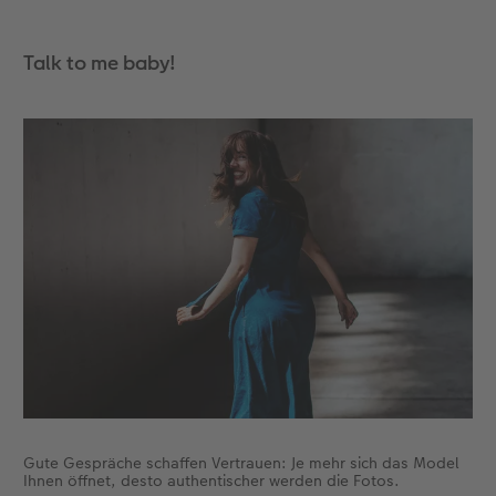
Anleitungen & Hilfe
im Wunschformat
Digitale Grußkarte
CEWE myPhotos
Talk to me baby!
Inspiration
Neuheiten
CEWE myPhotos
Neuheiten
Neuheiten
Extras
Neuheiten
Gute Gespräche schaffen Vertrauen: Je mehr sich das Model
Ihnen öffnet, desto authentischer werden die Fotos.