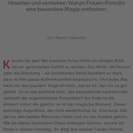
Jahrbuch gestalten
Nature Prints
Photo Streetmap Poster
Dankeskarten Kommunion
Textilien
Papierqualitäten
Max Case
nachhaltiger Schenken
Hinsehen und verstehen: Warum Frauen-Porträts
eine besondere Magie entfachen.
en
CEWE FOTOBUCH Kids
Bilderboxen
Acrylglas
Dankeskarten
Schule & Büro
Wandkalender mit Design
Smartflip
Danke sagen
Panoramaseite
Premium Poster
Alu-Dibond
Urlaubsgrüße
Foto-Geschenkbox
NEU: Wandkalender Fineline
PopGrip
Liebe schenken
 & App
Von Marta Urbanelis
Schuber
Fotosticker
Foto auf Holz
Weitere Anlässe
Art Prints
Kalender-Kundenbeispiele
Cardholder
Geburtstagsgeschenke
Designvorlagen
Fotosets
Hartschaum
Papierqualitäten
Handyhüllen
Neuheiten
CEWE myPhotos
Inspiration
K
ennen Sie das? Bei manchen Fotos reicht ein einziger Blick,
um ein ganz starkes Gefühl zu wecken: Das Motiv, die Person
oder die Stimmung – ein bestimmtes Detail fasziniert so stark,
Foto-Kochbuch
Sofortfotos
Gallery Print
Klappkarten
Faber-Castell
Extras
Neuheiten
Kundenbeispiele
dass es Ihre ganze Aufmerksamkeit beansprucht. Und jedes Mal,
wenn mir das passiert, frage ich mich, was es ist, das mir so gut
Kundenbeispiele
Fotos digitalisieren
hexxas
Fotokarten
Haustierwelt
CEWE myPhotos
Foto- & Bastelkalender
gefällt. Ist es das perfekte Licht, das bezaubernde Lächeln oder
vielleicht die ungewöhnliche Perspektive? Am Ende ist die
Webinare
CEWE myPhotos
Willkommensschild
Postkarten
Geschenkideen
Antwort immer die gleiche: es ist der magische Moment. Dieser
einmalige Augenblick, der nicht wiederholbar ist. Eine kurze Zeit,
CEWE myPhotos
Neuheiten
Wandgestaltung
Karte mit Einsteckfoto
Kundenbeispiele
die nur den beiden Menschen hinter und vor der Kamera gehört.
Wie Sie dieses besondere Etwas einfangen können, verrate ich
Ihnen in diesem Fototipp: Ihr Weg zum starken Frauen-Porträt.
Gestaltungsideen
Extras
Mehrteiler
Einzelkarten
CEWE Geschenkgutschein