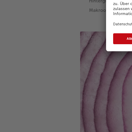
Hintergrund. Apropo
Makroobjektiv, beis