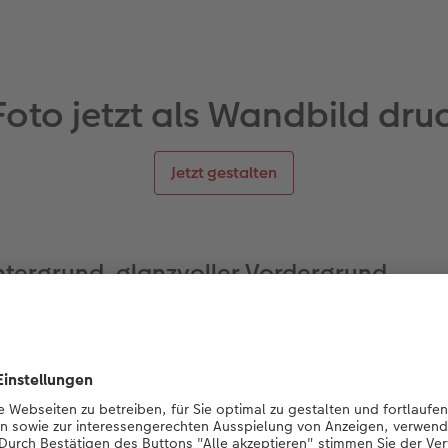
 Foto jetzt als Wandbild dru
Jetzt gestalten
intergrund, glanzvoller Vordergrund
fie spielt der Hintergrund eine wichtige Rolle. So kommen kl
 wie Insekten und Falter vor einer gleichmäßig farbigen, un
eltung. Dabei helfen die fotografischen „Naturgesetze“: Ein
oße Brennweite sowie eine offene Blende sorgen für die per