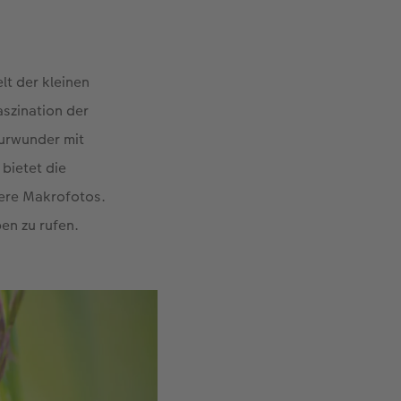
elt der kleinen
aszination der
turwunder mit
bietet die
dere Makrofotos.
en zu rufen.