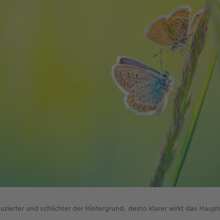
duzierter und schlichter der Hintergrund, desto klarer wirkt das Haupt