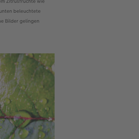
em Zitrusfrüchte wie
 unten beleuchtete
he Bilder gelingen