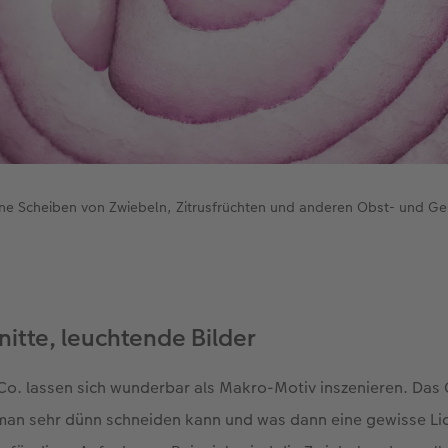
ünne Scheiben von Zwiebeln, Zitrusfrüchten und anderen Obst- und 
itte, leuchtende Bilder
o. lassen sich wunderbar als Makro-Motiv inszenieren. Das G
 man sehr dünn schneiden kann und was dann eine gewisse Li