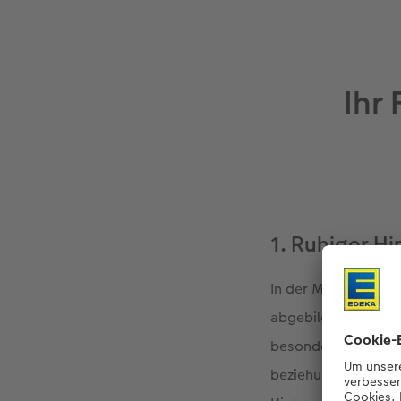
Ihr
1. Ruhiger H
In der Makrofotogra
abgebildete Objekte
besonders gut zur G
beziehungsweise gr