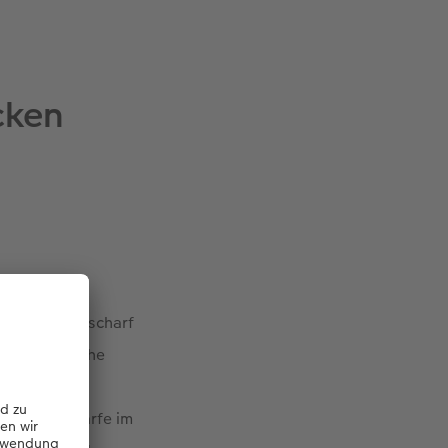
cken
eine, bunte, scharf
scharfen Fläche
e lange
fekte Unschärfe im