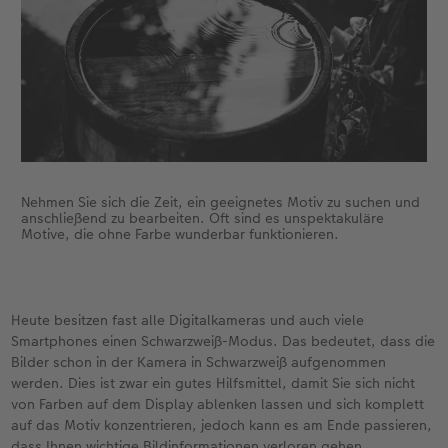
Je nach Motivauswahl benötigen Sie noch ein
Stativ, Graufilter, Fernauslöser oder alternativ
den Selbstauslöser Ihrer Kamera. Letztendlich
sollten Sie noch daran denken, genügend Ersatz-
Akkus und Speicherkarten mitzunehmen, wenn
Ihre SW-Foto-Tour mal länger gehen sollte.
Nehmen Sie sich die Zeit, ein geeignetes Motiv zu suchen und
anschließend zu bearbeiten. Oft sind es unspektakuläre
Motive, die ohne Farbe wunderbar funktionieren.
Heute besitzen fast alle Digitalkameras und auch viele
Smartphones einen Schwarzweiß-Modus. Das bedeutet, dass die
Bilder schon in der Kamera in Schwarzweiß aufgenommen
werden. Dies ist zwar ein gutes Hilfsmittel, damit Sie sich nicht
von Farben auf dem Display ablenken lassen und sich komplett
auf das Motiv konzentrieren, jedoch kann es am Ende passieren,
dass Ihnen wichtige Bildinformationen verloren gehen.