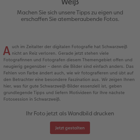
Weiß
Jahrbuch gestalten
Nature Prints
Photo Streetmap Poster
Dankeskarten Kommunion
Textilien
Papierqualitäten
Max Case
nachhaltiger Schenken
Machen Sie sich unsere Tipps zu eigen und
en
CEWE FOTOBUCH Kids
Bilderboxen
Acrylglas
Dankeskarten
Schule & Büro
Wandkalender mit Design
Smartflip
Danke sagen
erschaffen Sie atemberaubende Fotos.
Panoramaseite
Premium Poster
Alu-Dibond
Urlaubsgrüße
Foto-Geschenkbox
NEU: Wandkalender Fineline
PopGrip
Liebe schenken
 & App
A
uch im Zeitalter der digitalen Fotografie hat Schwarzweiß
Schuber
Fotosticker
Foto auf Holz
Weitere Anlässe
Art Prints
Kalender-Kundenbeispiele
Cardholder
Geburtstagsgeschenke
nicht an Reiz verloren. Gerade jetzt stehen viele
Fotografinnen und Fotografen diesem Themengebiet offen und
Designvorlagen
Fotosets
Hartschaum
Papierqualitäten
Handyhüllen
Neuheiten
CEWE myPhotos
Inspiration
neugierig gegenüber – denn die Bilder sind einfach anders. Das
Fehlen von Farbe ändert auch, wie wir fotografieren und übt auf
Foto-Kochbuch
Sofortfotos
Gallery Print
Klappkarten
Faber-Castell
Extras
Neuheiten
Kundenbeispiele
den Betrachter eine besondere Faszination aus. Wir zeigen Ihnen
hier, was für gute Schwarzweiß-Bilder essenziell ist, geben
Kundenbeispiele
Fotos digitalisieren
hexxas
Fotokarten
Haustierwelt
CEWE myPhotos
Foto- & Bastelkalender
grundlegende Tipps und liefern Motivideen für Ihre nächste
Fotosession in Schwarzweiß.
Webinare
CEWE myPhotos
Willkommensschild
Postkarten
Geschenkideen
Ihr Foto jetzt als Wandbild drucken
CEWE myPhotos
Neuheiten
Wandgestaltung
Karte mit Einsteckfoto
Kundenbeispiele
Jetzt gestalten
Gestaltungsideen
Extras
Mehrteiler
Einzelkarten
CEWE Geschenkgutschein