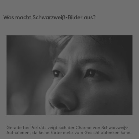
Anleitungen & Hilfe
im Wunschformat
Digitale Grußkarte
CEWE myPhotos
Was macht Schwarzweiß-Bilder aus?
Inspiration
Neuheiten
CEWE myPhotos
Neuheiten
Neuheiten
Extras
Neuheiten
Gerade bei Porträts zeigt sich der Charme von Schwarzweiß-
Aufnahmen, da keine Farbe mehr vom Gesicht ablenken kann.