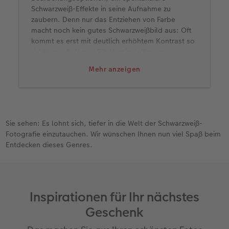
Schwarzweiß-Effekte in seine Aufnahme zu
zaubern. Denn nur das Entziehen von Farbe
macht noch kein gutes Schwarzweißbild aus: Oft
kommt es erst mit deutlich erhöhtem Kontrast so
richtig zur Geltung. Die Voreinstellungen
gängiger Bildbearbeitungsprogramme und Filter
Mehr anzeigen
in Smartphone-Apps helfen Ihnen, den richtigen
Look zu finden.
Experimentieren Sie auch damit, wie Farben im
Bild in Schwarzweiß umgesetzt werden – früher
hat man mit Farbfiltern vorm Objektiv gearbeitet,
Sie sehen: Es lohnt sich, tiefer in die Welt der Schwarzweiß-
heute geht das alles bequem auch hinterher. So
Fotografie einzutauchen. Wir wünschen Ihnen nun viel Spaß beim
wird beispielsweise mit einem Rotfilter ein blauer
Entdecken dieses Genres.
Himmel in Schwarzweiß dramatisch dunkel.
Mit zusätzlichen Effekten wie einer Körnung, die
so aussieht wie das Filmkorn klassischer
Fotofilme, unterstützen Sie in vielen Fällen die
Inspirationen für Ihr nächstes
Wirkung des Bildes. Wie immer in der
Geschenk
Bildbearbeitung gilt aber: nicht übertreiben!