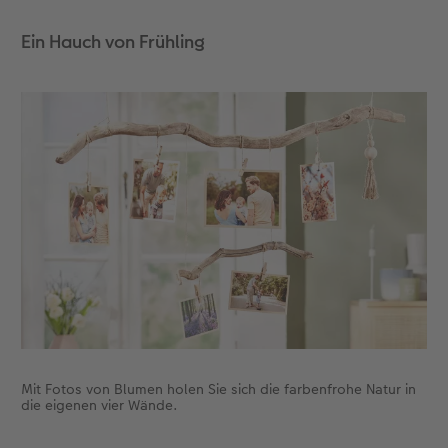
Anleitungen & Hilfe
im Wunschformat
Digitale Grußkarte
CEWE myPhotos
Ein Hauch von Frühling
Inspiration
Neuheiten
CEWE myPhotos
Neuheiten
Neuheiten
Extras
Neuheiten
Mit Fotos von Blumen holen Sie sich die farbenfrohe Natur in
die eigenen vier Wände.