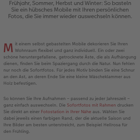
Jahrbuch gestalten
Nature Prints
Photo Streetmap Poster
Dankeskarten Kommunion
Textilien
Papierqualitäten
Max Case
nachhaltiger Schenken
Frühjahr, Sommer, Herbst und Winter: So basteln
Sie ein hübsches Mobile mit Ihren persönlichen
Fotos, die Sie immer wieder auswechseln können.
en
CEWE FOTOBUCH Kids
Bilderboxen
Acrylglas
Dankeskarten
Schule & Büro
Wandkalender mit Design
Smartflip
Danke sagen
Panoramaseite
Premium Poster
Alu-Dibond
Urlaubsgrüße
Foto-Geschenkbox
NEU: Wandkalender Fineline
PopGrip
Liebe schenken
 & App
M
it einem selbst gebastelten Mobile dekorieren Sie Ihren
Schuber
Fotosticker
Foto auf Holz
Weitere Anlässe
Art Prints
Kalender-Kundenbeispiele
Cardholder
Geburtstagsgeschenke
Wohnraum flexibel und ganz individuell. Ein oder zwei
schöne heruntergefallene, getrocknete Äste, die als Aufhängung
Designvorlagen
Fotosets
Hartschaum
Papierqualitäten
Handyhüllen
Neuheiten
CEWE myPhotos
Inspiration
dienen, finden Sie beim Spaziergang durch die Natur. Nun fehlen
nur noch die Sofortfotos. Für jedes Motiv binden Sie eine Schnur
an den Ast, an deren Ende Sie eine kleine Wäscheklammer aus
Foto-Kochbuch
Sofortfotos
Gallery Print
Klappkarten
Faber-Castell
Extras
Neuheiten
Kundenbeispiele
Holz befestigen.
Kundenbeispiele
Fotos digitalisieren
hexxas
Fotokarten
Haustierwelt
CEWE myPhotos
Foto- & Bastelkalender
So können Sie Ihre Aufnahmen – passend zu jeder Jahreszeit –
ganz einfach auswechseln. Die
Sofortfotos mit Rahmen
drucken
Webinare
CEWE myPhotos
Willkommensschild
Postkarten
Geschenkideen
Sie direkt an einer
Fotostation in Ihrer Nähe
aus. Wählen Sie
dabei jeweils einen farbigen Rand, der die aktuelle Saison und
CEWE myPhotos
Neuheiten
Wandgestaltung
Karte mit Einsteckfoto
Kundenbeispiele
Ihre Bilder am besten unterstreicht, zum Beispiel Hellrosa für
den Frühling.
Gestaltungsideen
Extras
Mehrteiler
Einzelkarten
CEWE Geschenkgutschein