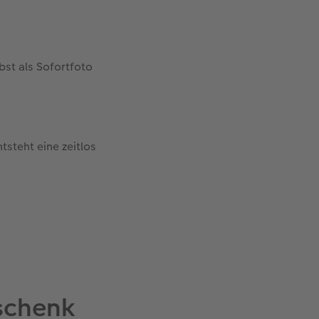
st als Sofortfoto
tsteht eine zeitlos
eschenk