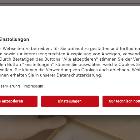
 als ein Gutschein: eine liebevolle Sam
gemeinsamer Augenblicke!
stwerk