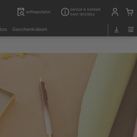
Service & Kontakt
Auftragsstatus
0441 18131902
otos
Geschenkideen