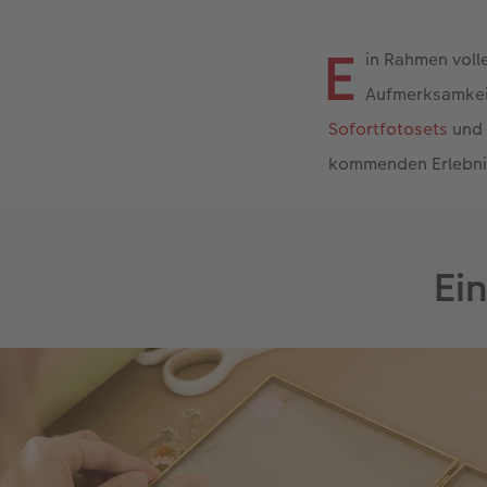
E
in Rahmen volle
Aufmerksamkeit
Sofortfotosets
und 
kommenden Erlebni
Ei