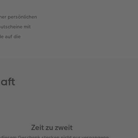
iner persönlichen
Gutscheine mit
de auf die
aft
Zeit zu zweit
 diesem Geschenk stecken nicht nur vergangene