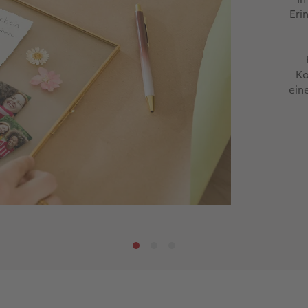
Eri
Ko
ein