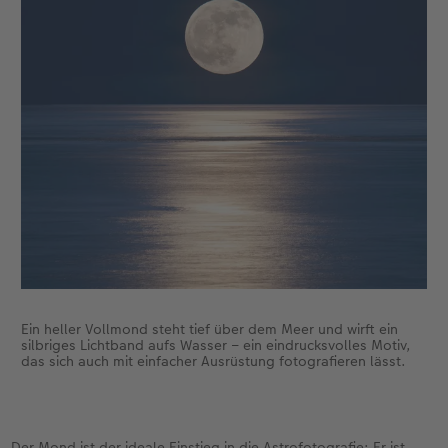
Fotografieren Sie am besten im RAW-Format – so
lassen sich später mehr Details aus dem Bild
holen. Der Autofokus hat bei Dunkelheit meist
keine Chance. Besser: manuell auf einen hellen
Stern scharfstellen.
Tipp
: Planungs-Apps wie
PhotoPills
oder
Stellarium
zeigen Ihnen, wann was am Himmel zu
sehen ist.
Ein heller Vollmond steht tief über dem Meer und wirft ein
silbriges Lichtband aufs Wasser – ein eindrucksvolles Motiv,
das sich auch mit einfacher Ausrüstung fotografieren lässt.
Der Mond ist der ideale Einstieg in die Astrofotografie: Er ist