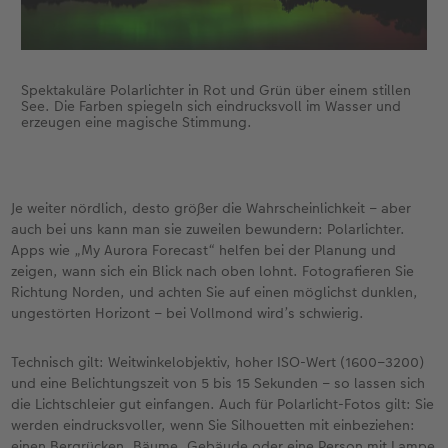
den Einstieg, spontane Versuche oder Reisen ist
das Smartphone eine tolle Möglichkeit, die
Faszination Nachthimmel zu entdecken.
Spektakuläre Polarlichter in Rot und Grün über einem stillen
See. Die Farben spiegeln sich eindrucksvoll im Wasser und
erzeugen eine magische Stimmung.
Je weiter nördlich, desto größer die Wahrscheinlichkeit – aber
auch bei uns kann man sie zuweilen bewundern: Polarlichter.
Apps wie „My Aurora Forecast“ helfen bei der Planung und
zeigen, wann sich ein Blick nach oben lohnt. Fotografieren Sie
Richtung Norden, und achten Sie auf einen möglichst dunklen,
ungestörten Horizont – bei Vollmond wird’s schwierig.
Technisch gilt: Weitwinkelobjektiv, hoher ISO-Wert (1600–3200)
und eine Belichtungszeit von 5 bis 15 Sekunden – so lassen sich
die Lichtschleier gut einfangen. Auch für Polarlicht-Fotos gilt: Sie
werden eindrucksvoller, wenn Sie Silhouetten mit einbeziehen:
einen Bergrücken, Bäume, Gebäude oder eine Person mit Lampe