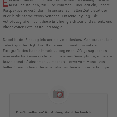
E
lässt uns staunen, zur Ruhe kommen – und lädt ein, unsere
Anleitungen & Hilfe
im Wunschformat
Digitale Grußkarte
CEWE myPhotos
Perspektive zu verändern. In unserer schnellen Zeit bietet der
Blick in die Sterne etwas Seltenes: Entschleunigung. Die
Astrofotografie macht diese Erfahrung sichtbar und schenkt uns
Inspiration
Neuheiten
CEWE myPhotos
Neuheiten
Bilder voller Tiefe, Stille und Magie.
Neuheiten
Extras
Neuheiten
Dabei ist der Einstieg leichter als viele denken. Man braucht kein
Teleskop oder High-End-Kameraequipment, um mit der
Fotografie des Nachthimmels zu beginnen. Oft genügt schon
eine einfache Kamera oder ein modernes Smartphone, um erste
faszinierende Aufnahmen zu machen – etwa vom Mond, von
hellen Sternbildern oder einer überraschenden Sternschnuppe.
Die Grundlagen: Am Anfang steht die Geduld