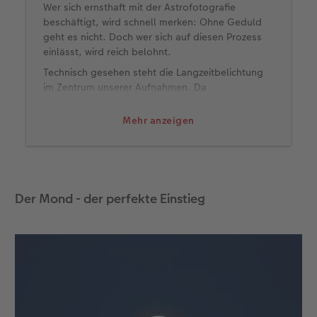
Wer sich ernsthaft mit der Astrofotografie
beschäftigt, wird schnell merken: Ohne Geduld
geht es nicht. Doch wer sich auf diesen Prozess
einlässt, wird reich belohnt.
Technisch gesehen steht die Langzeitbelichtung
im Zentrum unserer Aufnahmen. Da
Himmelskörper meist sehr lichtschwach sind,
braucht es eine Belichtungszeit von mehreren
Mehr anzeigen
Sekunden – manchmal sogar Minuten.
Ein stabiles Stativ ist daher unverzichtbar, ebenso
wie ein Fernauslöser oder zumindest die
Selbstauslösung, um Verwacklungen zu
Der Mond - der perfekte Einstieg
vermeiden. Stellen Sie Ihre Kamera manuell ein.
Ein guter Ausgangspunkt:
Blende möglichst offen (z. B. f/2.8 oder
niedriger),
ISO zwischen 800 und 3200,
Belichtungszeit je nach Motiv 10 bis 30
Sekunden.